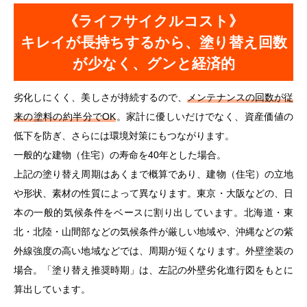
《ライフサイクルコスト》
キレイが長持ちするから、塗り替え回数
が少なく、グンと経済的
劣化しにくく、美しさが持続するので、
メンテナンスの回数が従
来の塗料の約半分でOK
。家計に優しいだけでなく、資産価値の
低下を防ぎ、さらには環境対策にもつながります。
一般的な建物（住宅）の寿命を40年とした場合。
上記の塗り替え周期はあくまで概算であり、建物（住宅）の立地
や形状、素材の性質によって異なります。東京・大阪などの、日
本の一般的気候条件をベースに割り出しています。北海道・東
北・北陸・山間部などの気候条件が厳しい地域や、沖縄などの紫
外線強度の高い地域などでは、周期が短くなります。外壁塗装の
場合。「塗り替え推奨時期」は、左記の外壁劣化進行図をもとに
算出しています。