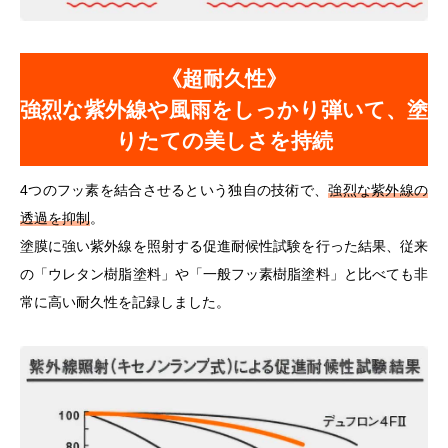
《超耐久性》
強烈な紫外線や風雨をしっかり弾いて、塗
りたての美しさを持続
4つのフッ素を結合させるという独自の技術で、
強烈な紫外線の
透過を抑制
。
塗膜に強い紫外線を照射する促進耐候性試験を行った結果、従来
の「ウレタン樹脂塗料」や「一般フッ素樹脂塗料」と比べても非
常に高い耐久性を記録しました。