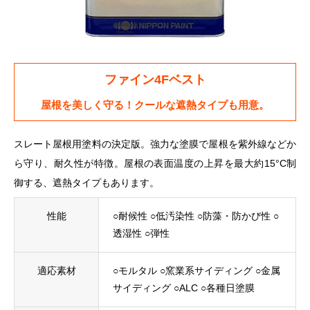
ファイン4Fベスト
屋根を美しく守る！クールな遮熱タイプも用意。
スレート屋根用塗料の決定版。強力な塗膜で屋根を紫外線などか
ら守り、耐久性が特徴。屋根の表面温度の上昇を最大約15°C制
御する、遮熱タイプもあります。
性能
○耐候性 ○低汚染性 ○防藻・防かび性 ○
透湿性 ○弾性
適応素材
○モルタル ○窯業系サイディング ○金属
サイディング ○ALC ○各種日塗膜