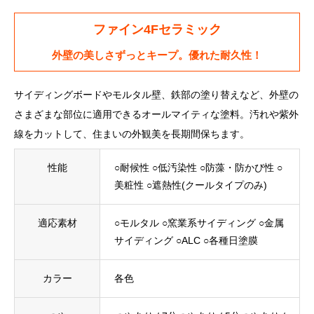
ファイン4Fセラミック
外壁の美しさずっとキープ。優れた耐久性！
サイディングボードやモルタル壁、鉄部の塗り替えなど、外壁の
さまざまな部位に適用できるオールマイティな塗料。汚れや紫外
線を力ットして、住まいの外観美を長期間保ちます。
性能
○耐候性 ○低汚染性 ○防藻・防かび性 ○
美粧性 ○遮熱性(クールタイプのみ)
適応素材
○モルタル ○窯業系サイディング ○金属
サイディング ○ALC ○各種日塗膜
カラー
各色