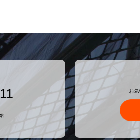
11
お気
始